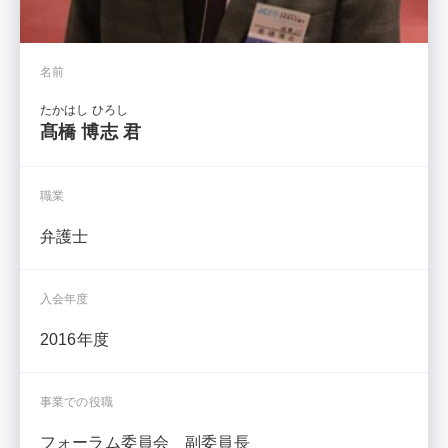
名前
たかはし ひろし
髙橋 博志 君
職業
弁護士
入会年度
2016年度
事業での役職
フォーラム委員会 副委員長