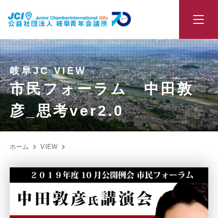
岐阜JC VIEW
市民フォーラム 中田敦
彦_思考ver2.0
ホーム
VIEW